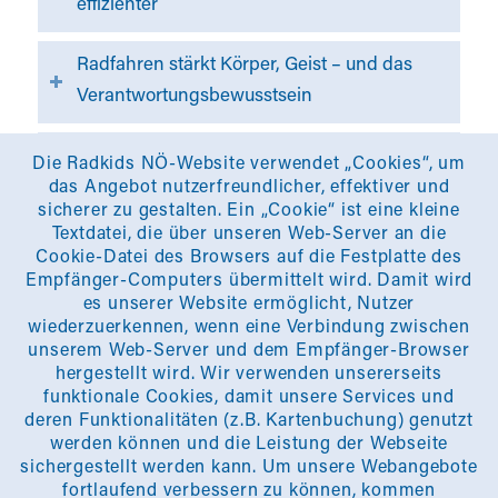
effizienter
Radfahren stärkt Körper, Geist – und das
Verantwortungsbewusstsein
Radkids NÖ – Eine Initiative mit Weitblick
Die Radkids NÖ-Website verwendet „Cookies“, um
das Angebot nutzerfreundlicher, effektiver und
sicherer zu gestalten. Ein „Cookie“ ist eine kleine
Textdatei, die über unseren Web-Server an die
LUST AUF MEHR
Cookie-Datei des Browsers auf die Festplatte des
Empfänger-Computers übermittelt wird. Damit wird
Auf unserer Webseite finden Sie zahlreiche Anregungen,
es unserer Website ermöglicht, Nutzer
praktische Tipps und Hintergrundwissen – ideal für alle, die Kinder
wiederzuerkennen, wenn eine Verbindung zwischen
beim sicheren Radfahren unterstützen wollen.
unserem Web-Server und dem Empfänger-Browser
hergestellt wird. Wir verwenden unsererseits
funktionale Cookies, damit unsere Services und
Literatur
Impressum
Datenschutz
Disclaimer
deren Funktionalitäten (z.B. Kartenbuchung) genutzt
werden können und die Leistung der Webseite
sichergestellt werden kann. Um unsere Webangebote
fortlaufend verbessern zu können, kommen